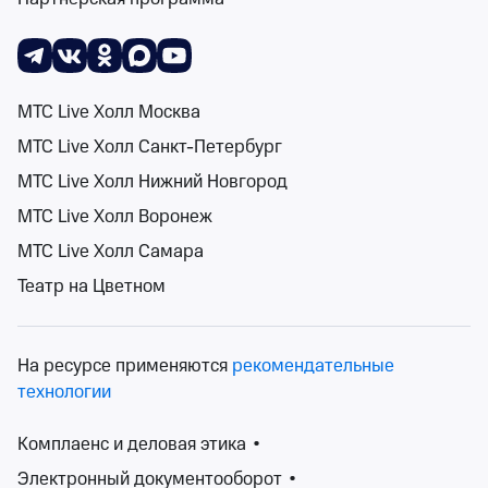
Концерты, Классика
Билеты от 1 200 ₽
18+
МТС Live Холл Москва
МТС Live Холл Санкт-Петербург
МТС Live Холл Нижний Новгород
МТС Live Холл Воронеж
МТС Live Холл Самара
Группа «Stambulchik Brothers»
Театр на Цветном
Joy Pub (Екатеринбург)
сб 19 сент, 19:00
Joy Pub (Екатеринбург)
На ресурсе применяются
рекомендательные
от 650 ₽
сб 19 сентября, 19:00
•
осталось более 100 билетов
технологии
Концерты
Билеты от 650 ₽
Комплаенс и деловая этика
•
Электронный документооборот
•