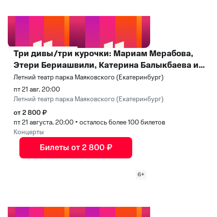
Три дивы/три курочки: Мариам Мерабова,
Этери Бериашвили, Катерина Балыкбаева и
проект «Miraif»
Летний театр парка Маяковского (Екатеринбург)
пт 21 авг, 20:00
Летний театр парка Маяковского (Екатеринбург)
от 2 800 ₽
пт 21 августа, 20:00
•
осталось более 100 билетов
Концерты
Билеты от 2 800 ₽
6+