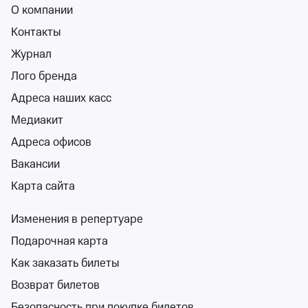
О компании
Дарьи Уфимцевой
Контакты
Джаз-клуб «EverJazz»
пт 21 авг, 22:00
Журнал
Джаз-клуб «EverJazz»
Лого бренда
от 1 200 ₽
Адреса наших касс
пт 21 августа, 22:00
•
остался 71 билет
Концерты, Классика
Медиакит
Билеты от 1 200 ₽
Адреса офисов
Вакансии
12+
Карта сайта
Изменения в репертуаре
Подарочная карта
Как заказать билеты
Анастасия Высоцкая - Ladynsax
Возврат билетов
Ресторан «Максимилианс»
вс 18 окт, 20:00
Безопасность при покупке билетов