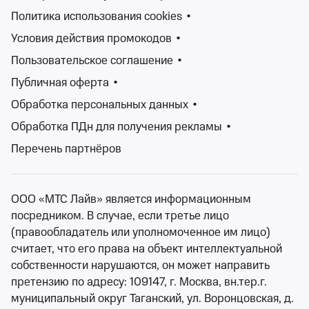
Загрузить ещё
Политика использования cookies
•
Условия действия промокодов
•
1
2
Пользовательское соглашение
•
Публичная оферта
•
Концертный сезон непрерывен, а значит у вас всегда
Обработка персональных данных
•
есть возможность послушать любимую музыку.
Афиша концертов Екатеринбурга ежедневно
Обработка ПДн для получения рекламы
•
пополняется: от классической и джазовой музыки, до
Перечень партнёров
рока и электроники, от популярной музыки до
андеграунда. Знаменитые, заслуженные музыканты,
начинающие и андеграундные исполнители, музыка
ООО «МТС Лайв» является информационным
для души, для танцев, для настроения. У вас всегда
посредником. В случае, если третье лицо
есть возможность послушать как мэтров, так и новые
(правообладатель или уполномоченное им лицо)
дарования, послушать любимые, привычные
считает, что его права на объект интеллектуальной
композиции, либо узнать новых исполнителей и новые
собственности нарушаются, он может направить
веяния, или услышать как известные мелодии
претензию по адресу: 109147, г. Москва, вн.тер.г.
приобретают новое звучание...
муниципальный округ Таганский, ул. Воронцовская, д.
Купить билеты на концерт в Екатеринбурге легко и