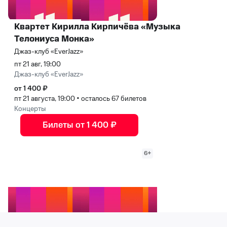
Квартет Кирилла Кирпичёва «Музыка
Телониуса Монка»
Джаз-клуб «EverJazz»
пт 21 авг, 19:00
Джаз-клуб «EverJazz»
от 1 400 ₽
пт 21 августа, 19:00
•
осталось 67 билетов
Концерты
Билеты от 1 400 ₽
6+
Вокальный джаз: сквозь года и эпохи. Квинтет