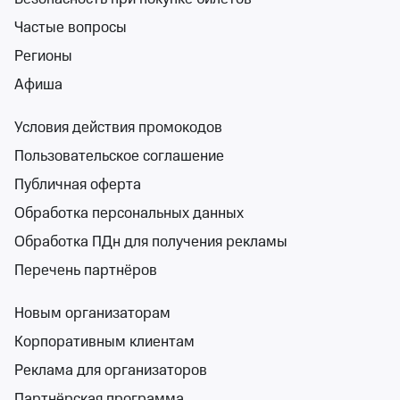
Ресторан «Максимилианс»
Частые вопросы
от 1 000 ₽
Регионы
вс 18 октября, 20:00
•
осталось более 100 билетов
Концерты
Афиша
Билеты от 1 000 ₽
Условия действия промокодов
6+
Пользовательское соглашение
Публичная оферта
Обработка персональных данных
Обработка ПДн для получения рекламы
Перечень партнёров
Современный джаз - Трио «ЕЛС.» («ELS.»)
Джаз-клуб «EverJazz»
Новым организаторам
вс 23 авг, 18:00
Корпоративным клиентам
Джаз-клуб «EverJazz»
Реклама для организаторов
от 1 200 ₽
вс 23 августа, 18:00
•
осталось 73 билета
Партнёрская программа